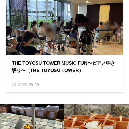
THE TOYOSU TOWER MUSIC FUN〜ピアノ弾き
語り〜（THE TOYOSU TOWER）
2022.09.29