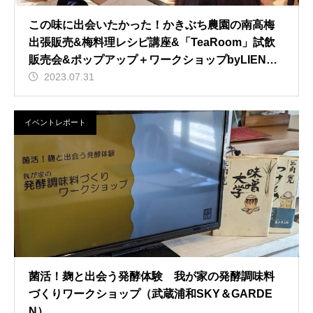
この味に出会いたかった！かきぶち農園の南高梅
出張販売&梅料理レシピ講座&「TeaRoom」試飲
販売会&ポップアップ＋ワークショップbyLIENU
(SKYZ／BAYZ TOWER&GARDEN)
2023.07.31
イベントレポート
菌活！麹と出会う発酵体験 我が家の発酵調味料
づくりワークショップ（武蔵浦和SKY＆GARDE
N）