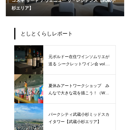
コスギ サード アヴェニュー ザ・レジデンス【武蔵小
杉エリア】
としとくらしレポート
元ボルドー在住ワインソムリエが
送る シークレットワイン会 vol.0
(勝どきザ・タワー)
夏休みアートワークショップ み
んなで大きな花を描こう！（WAS
ABI）
パークシティ武蔵小杉ミッドスカ
イタワー【武蔵小杉エリア】