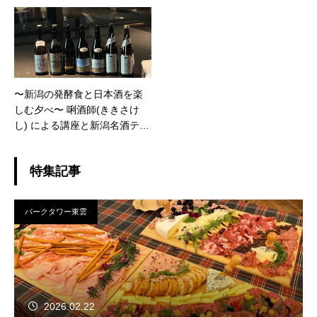
ワー）
〜新潟の発酵食と日本酒を楽
しむ夕べ〜 唎酒師(ききさけ
し) による講座と新潟名酒テイ
スティング (勝どきザ・タワ
ー）
特集記事
パークタワー東雲
2026.02.22