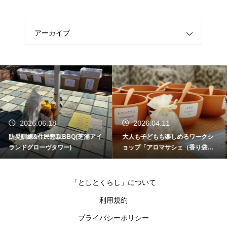
アーカイブ
2026.04.11
2026.02.23
大人も子どもも楽しめるワークシ
防災訓練&居住者同士の交流BBQ
ョップ「アロマサシェ（香り袋）
(パークタワー東雲)
づくり」（BrilliaMare有明 TOWE
R&GARDEN）
「としとくらし」について
利用規約
プライバシーポリシー