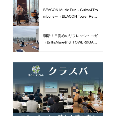
WER &GARDEN）
BEACON Music Fun～Guitar&Tro
mbone～（BEACON Tower Resid
ence）
朝活！目覚めのリフレッシュヨガ
（BrilliaMare有明 TOWER&GAR
DEN）