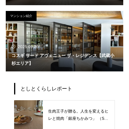
マンション紹介
2025.09.26
コスギ サード アヴェニュー ザ・レジデンス【武蔵小
杉エリア】
としとくらしレポート
生肉王子が贈る。人生を変えるヒ
レと焼肉「銀座ちかみつ」 （SKY
Z TOWER &GARDEN／BAYZ TO