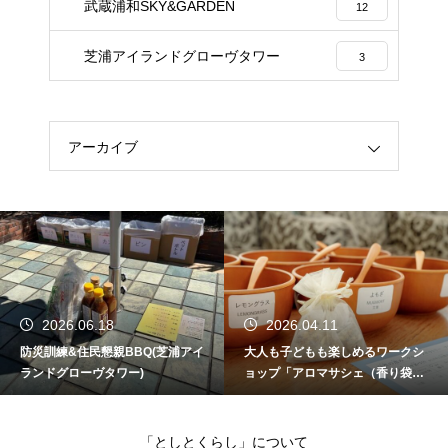
武蔵浦和SKY&GARDEN
12
芝浦アイランドグローヴタワー
3
アーカイブ
2026.04.11
2026.02.23
大人も子どもも楽しめるワークシ
防災訓練&居住者同士の交流BBQ
ョップ「アロマサシェ（香り袋）
(パークタワー東雲)
づくり」（BrilliaMare有明 TOWE
R&GARDEN）
「としとくらし」について