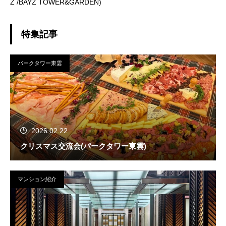
Z /BAYZ TOWER&GARDEN)
特集記事
パークタワー東雲
2026.02.22
クリスマス交流会(パークタワー東雲)
マンション紹介