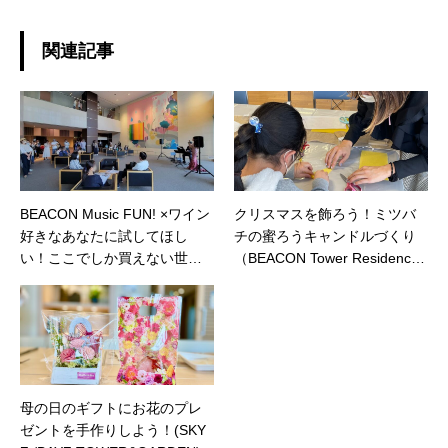
関連記事
BEACON Music FUN! ×ワイン
クリスマスを飾ろう！ミツバ
好きなあなたに試してほし
チの蜜ろうキャンドルづくり
い！ここでしか買えない世界
（BEACON Tower Residenc
レベルのノンアルコールワイ
e）
ン（BEACON Tower Residec
e）
母の日のギフトにお花のプレ
ゼントを手作りしよう！(SKY