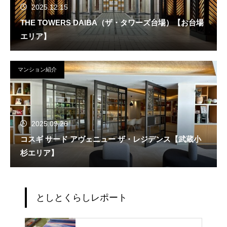
2025.12.15
THE TOWERS DAIBA（ザ・タワーズ台場）【お台場
エリア】
マンション紹介
2025.09.26
コスギ サード アヴェニュー ザ・レジデンス【武蔵小
杉エリア】
としとくらしレポート