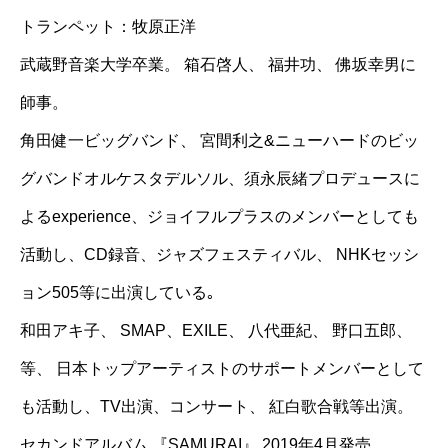
トランペット：牧原正洋
武蔵野音楽大学卒業。 箱石啓人、 福井功、 佛坂幸男に
師事。
角田健一ビッグバンド、 宮間利之&ニューハードのビッ
グバンドオルケスタデルソル、須永辰緒プロデュースに
よるexperience、ジョイフルプラスのメンバーとしても
活動し、CD録音、ジャズフェスティバル、 NHKセッシ
ョン505等に出演している｡
和田アキ子、 SMAP、EXILE、 八代亜紀、 野口五郎、
等、 日本トップアーティストのサポートメンバーとして
も活動し、TV出演、コンサート、 紅白歌合戦等出演。
セカンドアルバム 『SAMURAI』 2019年4月発売。