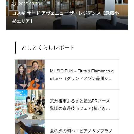
2025.09.26
コスギ サード アヴェニュー ザ・レジデンス【武蔵小
杉エリア】
としとくらしレポート
MUSIC FUN～Flute＆Flamenco g
uitar～（グランドメゾン品川シー
サイドの杜）
京丹後市ふるさと産品PRブース
驚嘆の京丹後市フェア(勝どき
ザ・タワー)
夏の夕の調べ～ピアノ＆ソプラノ