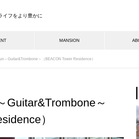
ライフをより豊かに
ENT
MANSION
AB
Fun～Guitar&Trombone～（BEACON Tower Residence）
～Guitar&Trombone～
sidence）