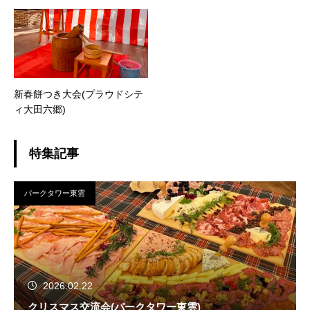
ッドスカイタワー）
新春餅つき大会(プラウドシテ
ィ大田六郷)
特集記事
パークタワー東雲
2026.02.22
クリスマス交流会(パークタワー東雲)