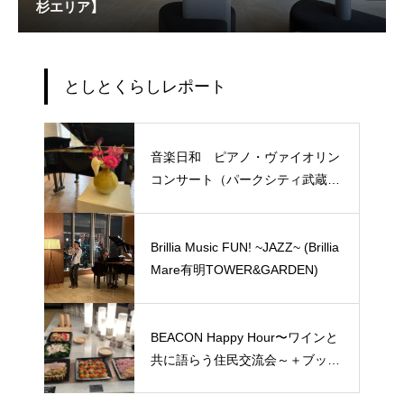
杉エリア】
としとくらしレポート
音楽日和 ピアノ・ヴァイオリン
コンサート（パークシティ武蔵小
杉ミッドスカイタワー）
Brillia Music FUN! ~JAZZ~ (Brillia
Mare有明TOWER&GARDEN)
BEACON Happy Hour〜ワインと
共に語らう住民交流会～＋ブック
チェンジ会（BEACON Tower Res