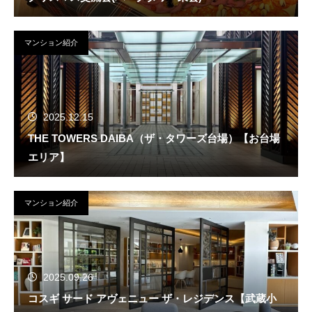
マンション紹介
2025.12.15
THE TOWERS DAIBA（ザ・タワーズ台場）【お台場
エリア】
マンション紹介
2025.09.26
コスギ サード アヴェニュー ザ・レジデンス【武蔵小