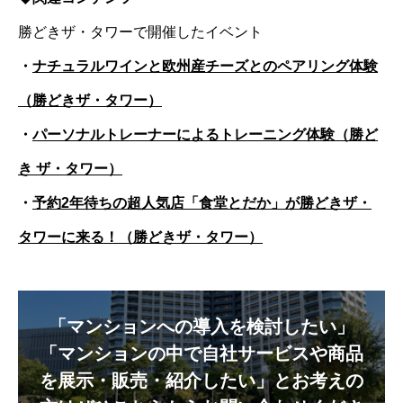
勝どきザ・タワーで開催したイベント
・
ナチュラルワインと欧州産チーズとのペアリング体験
（勝どきザ・タワー）
・
パーソナルトレーナーによるトレーニング体験（勝ど
き ザ・タワー）
・
予約2年待ちの超人気店「食堂とだか」が勝どきザ・
タワーに来る！（勝どきザ・タワー）
「マンションへの導入を検討したい」
「マンションの中で自社サービスや商品
を展示・販売・紹介したい」とお考えの