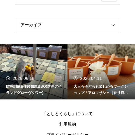
アーカイブ
2026.04.11
2026.02.23
大人も子どもも楽しめるワークシ
防災訓練&居住者同士の交流BBQ
ョップ「アロマサシェ（香り袋）
(パークタワー東雲)
づくり」（BrilliaMare有明 TOWE
R&GARDEN）
「としとくらし」について
利用規約
プライバシーポリシー