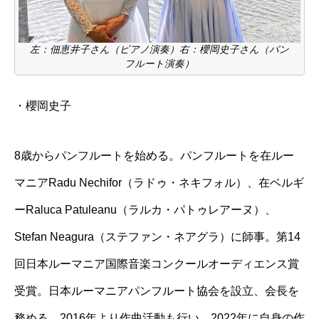
左：佃恵井子さん（ピアノ演奏）右：櫻岡史子さん（パン
フルート演奏）
・
櫻岡史子
8歳からパンフルートを始める。
パンフルートを在ルー
マニアRadu Nechifor（ラドゥ・ネキフォル）、在ベルギ
ーRaluca Patuleanu（ラルカ・パトゥレアーヌ）、
Stefan Neagura（ステファン・ネアグラ）に師事。第14
回日本ルーマニア国際音楽コンクールオーディエンス賞
受賞。日本ルーマニアパンフルート協会を設立、会長を
務める。2016年より作曲活動も行い、2022年に自身の作