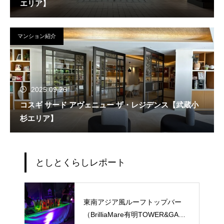
エリア】
マンション紹介
2025.09.26
コスギ サード アヴェニュー ザ・レジデンス【武蔵小
杉エリア】
としとくらしレポート
東南アジア風ルーフトップバー
（BrilliaMare有明TOWER&GARD